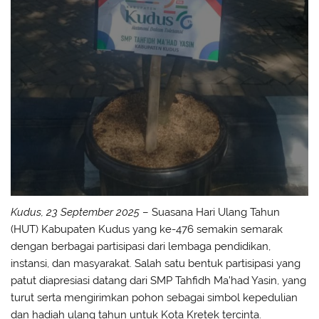
Kudus, 23 September 2025
– Suasana Hari Ulang Tahun
(HUT) Kabupaten Kudus yang ke-476 semakin semarak
dengan berbagai partisipasi dari lembaga pendidikan,
instansi, dan masyarakat. Salah satu bentuk partisipasi yang
patut diapresiasi datang dari SMP Tahfidh Ma’had Yasin, yang
turut serta mengirimkan pohon sebagai simbol kepedulian
dan hadiah ulang tahun untuk Kota Kretek tercinta.