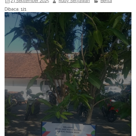
23 September 2025
Rudy Setyawan
Berita
Dibaca:
121