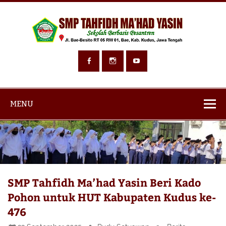
Skip
to
content
S
Tah
Ma`
Sekolah Berbasis Pesantren
Ya
MENU
SMP Tahfidh Ma’had Yasin Beri Kado
Pohon untuk HUT Kabupaten Kudus ke-
476