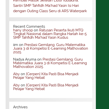
Kembali Masuk Setelah Libur Iduladha,
Santri SMP Tahfidh Ma’had Yasin Isi Hari
dengan Outing Class Seru di ARS Waterpark
Recent Comments
hany shoop
on
Ratusan Peserta Ikuti MTQ
Tingkat Nasional dalam Rangka Harlah ke-5
SMP Tahfidh Ma’had Yasin Kudus
iim
on
Prestasi Gemilang: Guru Matematika
Juara 3 di Kompetisi E-Learning Mathovation
2025
Nadya Aruma
on
Prestasi Gemilang: Guru
Matematika Juara 3 di Kompetisi E-Learning
Mathovation 2025
Aby
on
[Cerpen] Kita Pasti Bisa Menjadi
Pelajar Yang Hebat
Aby
on
[Cerpen] Kita Pasti Bisa Menjadi
Pelajar Yang Hebat
Archives