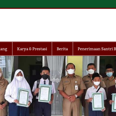
MP Tahfidh Ma`had Yas
dang
Karya & Prestasi
Berita
Penerimaan Santri B