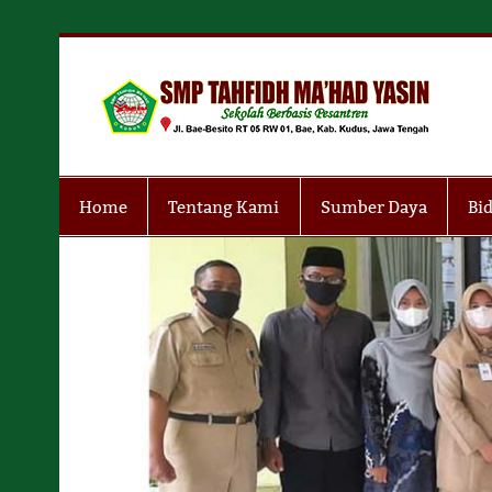
Skip
to
content
S
Sekolah Berbasis Pesantren
Home
Tentang Kami
Sumber Daya
Bi