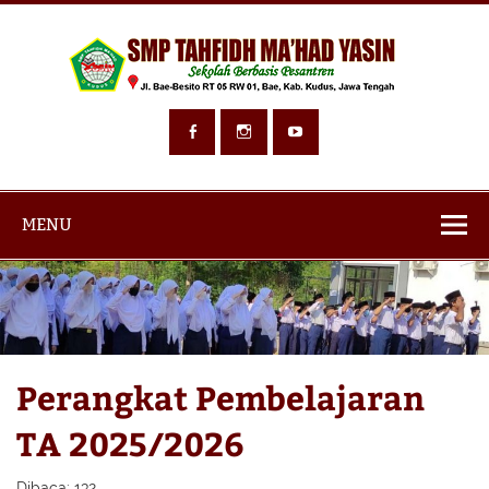
Skip
to
content
S
Tah
Ma`
Sekolah Berbasis Pesantren
Ya
MENU
Perangkat Pembelajaran
TA 2025/2026
Dibaca:
132