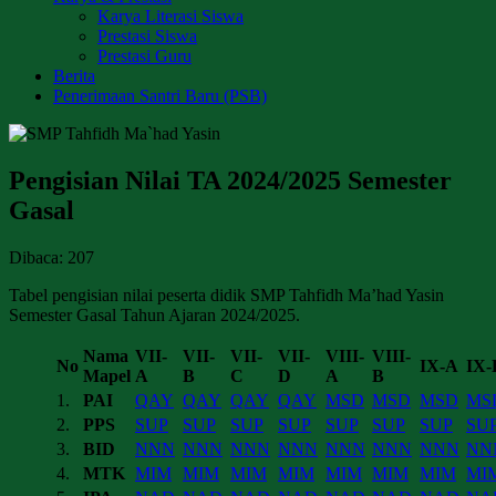
Karya Literasi Siswa
Prestasi Siswa
Prestasi Guru
Berita
Penerimaan Santri Baru (PSB)
Pengisian Nilai TA 2024/2025 Semester
Gasal
Dibaca:
207
Tabel pengisian nilai peserta didik SMP Tahfidh Ma’had Yasin
Semester Gasal Tahun Ajaran 2024/2025.
Nama
VII-
VII-
VII-
VII-
VIII-
VIII-
No
IX-A
IX-
Mapel
A
B
C
D
A
B
1.
PAI
QAY
QAY
QAY
QAY
MSD
MSD
MSD
MS
2.
PPS
SUP
SUP
SUP
SUP
SUP
SUP
SUP
SU
3.
BID
NNN
NNN
NNN
NNN
NNN
NNN
NNN
NN
4.
MTK
MIM
MIM
MIM
MIM
MIM
MIM
MIM
MI