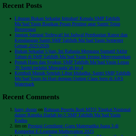
Recent Posts
Liburan Bukan Sekadar Istirahat! Kepala SMP Tahfidh
Ma’had Yasin Bagikan Pesan Penting agar Santri Tetap
Berprestasi
Jangan Sampai Terlewat! Ini Jadwal Pembagian Rapor dan
Kepulangan Santri SMP Tahfidh Ma’had Yasin Semester
Genap 2025/2026
Bukan Sekadar Ujian, Ini Rahasia Mengapa Sumatif Akhir
Tahun di SMP Tahfidh Ma’had Yasin Terasa Menyenangkan
Penuh Haru dan Syukur, SMP Tahfidh Ma’had Yasin Lepas
39 Santri melalui Muwaada’ah ke-4
Kembali Masuk Setelah Libur Iduladha, Santri SMP Tahfidh
Ma’had Yasin Isi Hari dengan Outing Class Seru di ARS
Waterpark
Recent Comments
hany shoop
on
Ratusan Peserta Ikuti MTQ Tingkat Nasional
dalam Rangka Harlah ke-5 SMP Tahfidh Ma’had Yasin
Kudus
iim
on
Prestasi Gemilang: Guru Matematika Juara 3 di
Kompetisi E-Learning Mathovation 2025