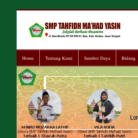
Skip
to
content
S
Sekolah Berbasis Pesantren
Home
Tentang Kami
Sumber Daya
Bidang