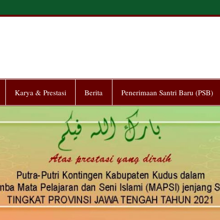
MP Tahfidh Ma`had Yasin
Karya & Prestasi
Berita
Penerimaan Santri Baru (PSB)