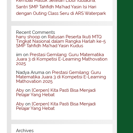
Kembali Masuk Setelah Libur Iduladha,
Santri SMP Tahfidh Ma’had Yasin Isi Hari
dengan Outing Class Seru di ARS Waterpark
Recent Comments
hany shoop
on
Ratusan Peserta Ikuti MTQ
Tingkat Nasional dalam Rangka Harlah ke-5
SMP Tahfidh Ma’had Yasin Kudus
iim
on
Prestasi Gemilang: Guru Matematika
Juara 3 di Kompetisi E-Learning Mathovation
2025
Nadya Aruma
on
Prestasi Gemilang: Guru
Matematika Juara 3 di Kompetisi E-Learning
Mathovation 2025
Aby
on
[Cerpen] Kita Pasti Bisa Menjadi
Pelajar Yang Hebat
Aby
on
[Cerpen] Kita Pasti Bisa Menjadi
Pelajar Yang Hebat
Archives