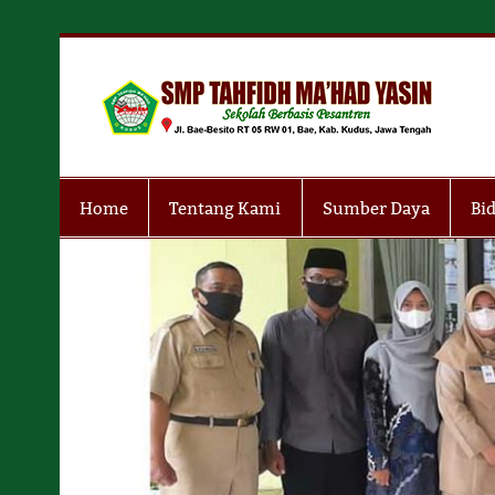
Skip
to
content
S
Sekolah Berbasis Pesantren
Home
Tentang Kami
Sumber Daya
Bi