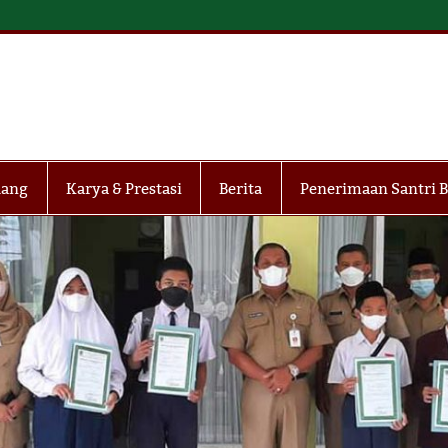
MP Tahfidh Ma`had Yas
dang
Karya & Prestasi
Berita
Penerimaan Santri B