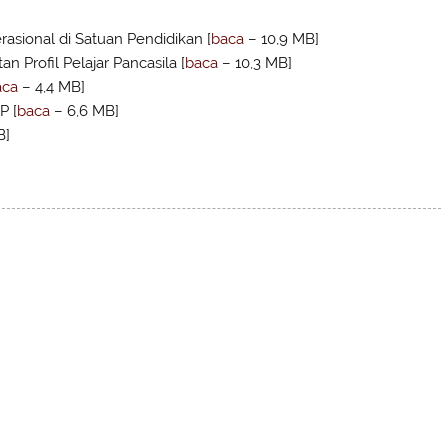
ional di Satuan Pendidikan [
baca
– 10,9 MB]
Profil Pelajar Pancasila [
baca
– 10,3 MB]
aca
– 4,4 MB]
P [
baca
– 6,6 MB]
B]